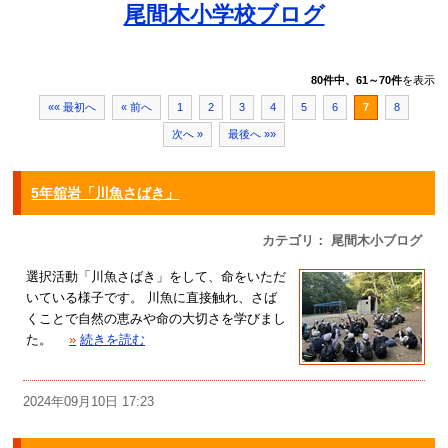
尾間木小学校ブログ
80件中、61～70件
を表示
«« 最初へ
« 前へ
1
2
3
4
5
6
7
8
次へ »
最後へ »»
5年舘岩「川魚さばき」
カテゴリ： 尾間木小ブログ
選択活動「川魚さばき」をして、命をいただ
いている様子です。 川魚に直接触れ、さば
くことで自然の恵みや命の大切さを学びまし
た。
»
続きを読む
2024年09月10日 17:23