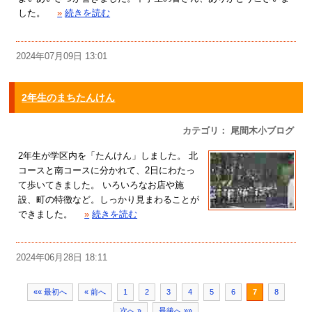
した。
»
続きを読む
2024年07月09日 13:01
2年生のまちたんけん
カテゴリ： 尾間木小ブログ
2年生が学区内を「たんけん」しました。 北
コースと南コースに分かれて、2日にわたっ
て歩いてきました。 いろいろなお店や施
設、町の特徴など。しっかり見まわることが
できました。
»
続きを読む
2024年06月28日 18:11
«« 最初へ
« 前へ
1
2
3
4
5
6
7
8
次へ »
最後へ »»