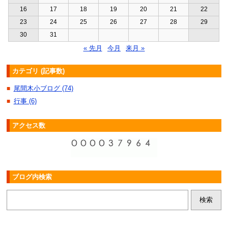
16
17
18
19
20
21
22
23
24
25
26
27
28
29
30
31
« 先月
今月
来月 »
カテゴリ (記事数)
尾間木小ブログ (74)
■
行事 (6)
■
アクセス数
ブログ内検索