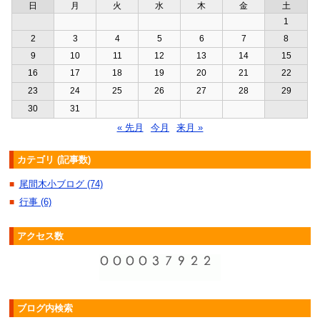
日
月
火
水
木
金
土
1
2
3
4
5
6
7
8
9
10
11
12
13
14
15
16
17
18
19
20
21
22
23
24
25
26
27
28
29
30
31
« 先月
今月
来月 »
カテゴリ (記事数)
尾間木小ブログ (74)
■
行事 (6)
■
アクセス数
ブログ内検索