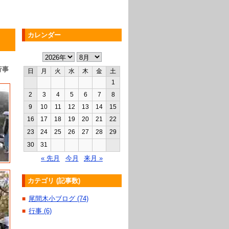
カレンダー
行事
日
月
火
水
木
金
土
1
2
3
4
5
6
7
8
9
10
11
12
13
14
15
16
17
18
19
20
21
22
23
24
25
26
27
28
29
30
31
« 先月
今月
来月 »
カテゴリ (記事数)
尾間木小ブログ (74)
■
行事 (6)
■