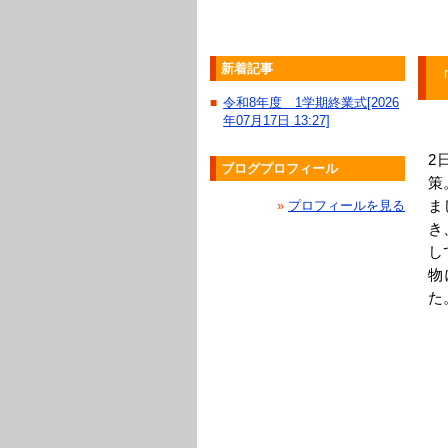
新着記事
令和8年度 1学期終業式[2026
■
年07月17日 13:27]
2
ブログプロフィール
策
»
プロフィールを見る
ま
き
し
物
た