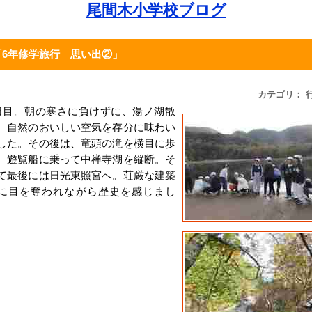
尾間木小学校ブログ
「6年修学旅行 思い出②」
カテゴリ： 
日目。朝の寒さに負けずに、湯ノ湖散
。自然のおいしい空気を存分に味わい
した。その後は、竜頭の滝を横目に歩
、遊覧船に乗って中禅寺湖を縦断。そ
て最後には日光東照宮へ。荘厳な建築
に目を奪われながら歴史を感じまし
。