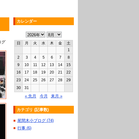
カレンダー
ログ
日
月
火
水
木
金
土
1
2
3
4
5
6
7
8
9
10
11
12
13
14
15
16
17
18
19
20
21
22
23
24
25
26
27
28
29
30
31
« 先月
今月
来月 »
カテゴリ (記事数)
尾間木小ブログ (74)
■
行事 (6)
■