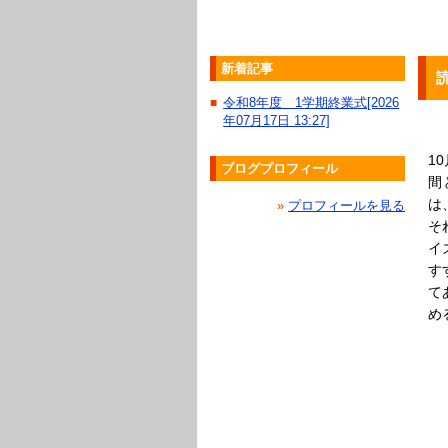
新着記事
令和8年度 1学期終業式[2026
■
年07月17日 13:27]
1
ブログプロフィール
間
は
»
プロフィールを見る
そ
イ
す
て
め