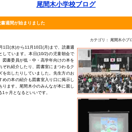
尾間木小学校ブログ
読書週間が始まりました
カテゴリ： 尾間木小ブ
0月1日(水)から11月10日(月)まで、読書週
としています。本日(10/2)の児童朝会で
、図書委員が低・中・高学年向けの本を
れぞれ紹介したり、図書室にまつわるク
ズを出したりしていました。先生方のお
すめの本の紹介も図書室入り口に掲示し
あります。尾間木小のみんなが本に親し
る1ヶ月となるといいです。