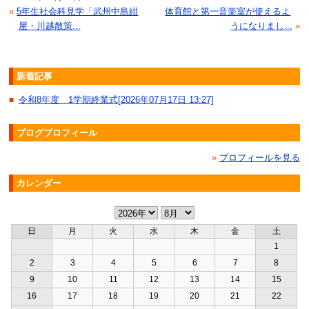
«
5年生社会科見学「武州中島紺
体育館と第一音楽室が使えるよ
屋・川越散策...
うになりまし...
»
新着記事
令和8年度 1学期終業式[2026年07月17日 13:27]
■
ブログプロフィール
»
プロフィールを見る
カレンダー
日
月
火
水
木
金
土
1
2
3
4
5
6
7
8
9
10
11
12
13
14
15
16
17
18
19
20
21
22