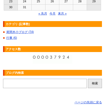
23
24
25
26
27
28
29
30
31
« 先月
今月
来月 »
カテゴリ (記事数)
尾間木小ブログ (74)
■
行事 (6)
■
アクセス数
ブログ内検索
ページの先頭に戻る