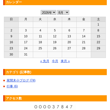
カレンダー
日
月
火
水
木
金
土
1
2
3
4
5
6
7
8
9
10
11
12
13
14
15
16
17
18
19
20
21
22
23
24
25
26
27
28
29
30
31
« 先月
今月
来月 »
カテゴリ (記事数)
尾間木小ブログ (74)
■
行事 (6)
■
アクセス数