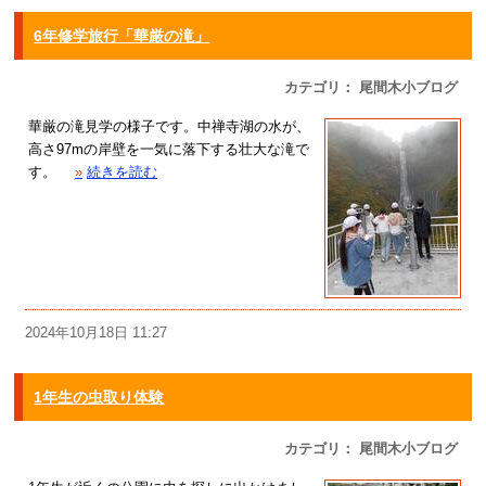
6年修学旅行「華厳の滝」
カテゴリ： 尾間木小ブログ
華厳の滝見学の様子です。中禅寺湖の水が、
高さ97mの岸壁を一気に落下する壮大な滝で
す。
»
続きを読む
2024年10月18日 11:27
1年生の虫取り体験
カテゴリ： 尾間木小ブログ