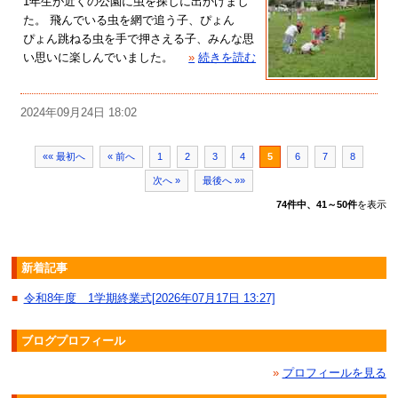
1年生が近くの公園に虫を探しに出かけまし
た。 飛んでいる虫を網で追う子、ぴょん
ぴょん跳ねる虫を手で押さえる子、みんな思
い思いに楽しんでいました。
»
続きを読む
2024年09月24日 18:02
«« 最初へ
« 前へ
1
2
3
4
5
6
7
8
次へ »
最後へ »»
74件中、41～50件
を表示
新着記事
令和8年度 1学期終業式[2026年07月17日 13:27]
■
ブログプロフィール
»
プロフィールを見る