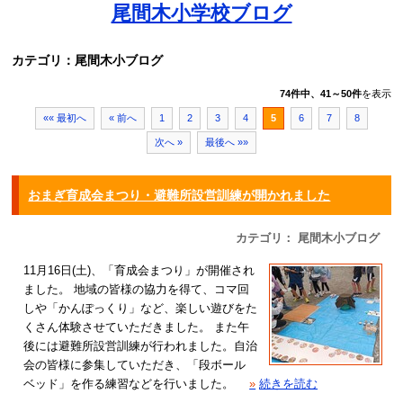
尾間木小学校ブログ
カテゴリ：尾間木小ブログ
74件中、41～50件
を表示
«« 最初へ
« 前へ
1
2
3
4
5
6
7
8
次へ »
最後へ »»
おまぎ育成会まつり・避難所設営訓練が開かれました
カテゴリ： 尾間木小ブログ
11月16日(土)、「育成会まつり」が開催され
ました。 地域の皆様の協力を得て、コマ回
しや「かんぽっくり」など、楽しい遊びをた
くさん体験させていただきました。 また午
後には避難所設営訓練が行われました。自治
会の皆様に参集していただき、「段ボール
ベッド」を作る練習などを行いました。
»
続きを読む