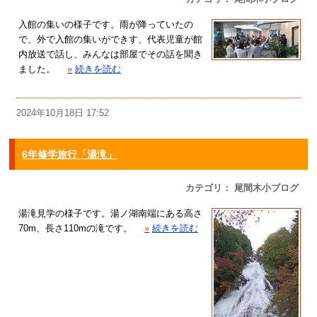
入館の集いの様子です。雨が降っていたの
で、外で入館の集いができす、代表児童が館
内放送で話し、みんなは部屋でその話を聞き
ました。
»
続きを読む
2024年10月18日 17:52
6年修学旅行「湯滝」
カテゴリ： 尾間木小ブログ
湯滝見学の様子です。湯ノ湖南端にある高さ
70m、長さ110mの滝です。
»
続きを読む